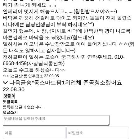
티가 좀 나게 되네요 ㅠㅠ
인테리어 멋지게 해놓으시고.......(칭찬받으셔야죠~~)
바닥은 깨끗해 천걸레로 닦아도 되지만, 돌돌이 전체 돌렸습
니다(예쁜 담당선생님이 부탁 하시네요^^)
끝인가 했는데, 사장님지시로 바닥에 반짝반짝 광이 나도록
마른걸레로 바닥을 또 닦았네요(힘드네요)
일하시는 이모님은 수납장안으로 아예 들어가십니다 ㅎㅎ(힘
든 내색도 않하시고 감사합니다~)
청하클린이 일하는 모습이 궁금하시면 연락주세요. 010-
6668-4459(사장님직통전화)
오늘도 수고들 하셨습니다~~
이전글
신*동 입주청소
22.09.05
다음글
송*동스마트팜1위업체 준공청소했어요
22.08.30
댓글
0
댓글목록
등록된 댓글이 없습니다.
댓글쓰기