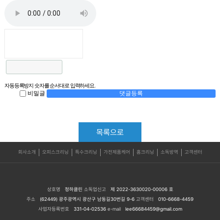
자동등록방지 숫자를 순서대로 입력하세요.
비밀글
댓글등록
목록으로
회사소개
오피스크리닝
특수크리닝
가전제품케어
홈크리닝
소독방역
고객센터
상호명
청하클린
소독업신고
제 2022-3630020-00006 호
주소
(62449) 광주광역시 광산구 남동길30번길 9-6
고객센터
010-6668-4459
사업자등록번호
331-04-02536
e-mail
lee66684459@gmail.com