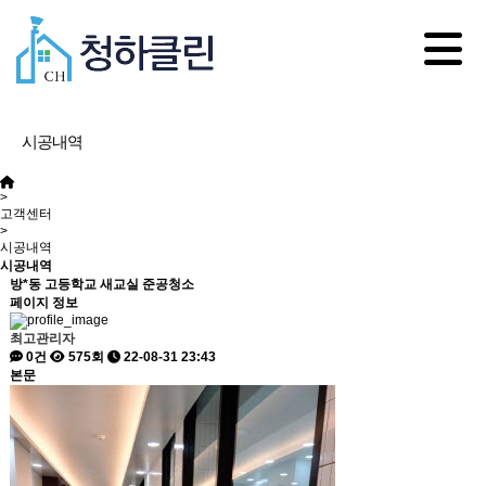
ABOUT US
차별화된 기술력과 노하우로 새로운 공간을 만듭니다.
HOME
시공내역/상담
시공내역
>
고객센터
>
시공내역
시공내역
방*동 고등학교 새교실 준공청소
페이지 정보
최고관리자
0건
575회
22-08-31 23:43
본문